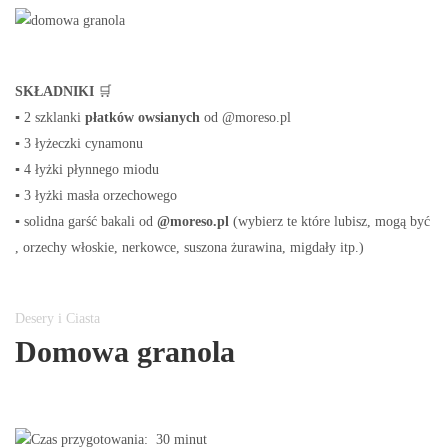
SKŁADNIKI
🛒
▪ 2 szklanki
płatków owsianych
od
@moreso.pl
▪ 3 łyżeczki cynamonu
▪ 4 łyżki płynnego miodu
▪ 3 łyżki
masła orzechowego
▪ solidna garść bakali od
@moreso.pl
(wybierz te które lubisz, mogą być
, orzechy włoskie, nerkowce, suszona żurawina, migdały itp.)
Desery i Ciasta
Domowa granola
Czas przygotowania: 30 minut