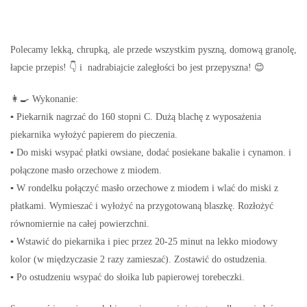
Polecamy lekką, chrupką, ale przede wszystkim pyszną, domową granolę,
łapcie przepis! 👇 i nadrabiajcie zaległości bo jest przepyszna! 😊
👩‍🍳 Wykonanie:
▪ Piekarnik nagrzać do 160 stopni C. Dużą blachę z wyposażenia
piekarnika wyłożyć papierem do pieczenia.
▪ Do miski wsypać płatki owsiane, dodać posiekane bakalie i cynamon. i
połączone masło orzechowe z miodem.
▪ W rondelku połączyć masło orzechowe z miodem i wlać do miski z
płatkami. Wymieszać i wyłożyć na przygotowaną blaszkę. Rozłożyć
równomiernie na całej powierzchni.
▪ Wstawić do piekarnika i piec przez 20-25 minut na lekko miodowy
kolor (w międzyczasie 2 razy zamieszać). Zostawić do ostudzenia.
▪ Po ostudzeniu wsypać do słoika lub papierowej torebeczki.